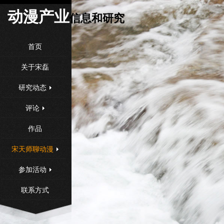
动漫产
业
信息和研究
首页
关于宋磊
研究动态
评论
作品
宋天师聊动漫
参加活动
联系方式