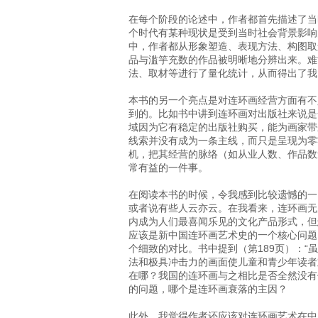
在每个阶段的论述中，作者都首先描述了当
个时代有某种现状是受到当时社会背景影响
中，作者都从形象塑造、表现方法、构图取
品与滥竽充数的作品被明晰地分辨出来。难
法、取材等进行了量化统计，从而得出了我
本书的另一个亮点是对连环画经营方面有不
到的。比如书中讲到连环画对出版社来说是
域因为它有稳定的出版社购买，能为画家带
线索并没有成为一条主线，而只是呈现为零
机，把其经营的脉络（如从业人数、作品数
常有益的一件事。
在阅读本书的时候，令我感到比较遗憾的一
或者说有些人云亦云。在我看来，连环画无
内成为人们最喜闻乐见的文化产品形式，但
应该是新中国连环画艺术史的一个核心问题
个细致的对比。书中提到（第189页）：
法和极具冲击力的画面使儿童和青少年读者
在哪？我国的连环画与之相比是否全然没有
的问题，哪个是连环画衰落的主因？
此外，我觉得作者还应该对连环画艺术在中