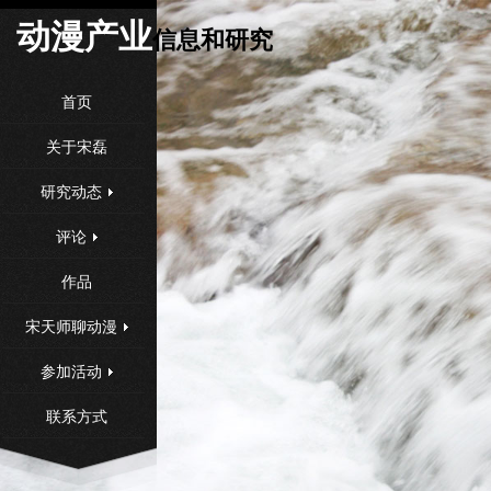
动漫产
业
信息和研究
首页
关于宋磊
研究动态
评论
作品
宋天师聊动漫
参加活动
联系方式