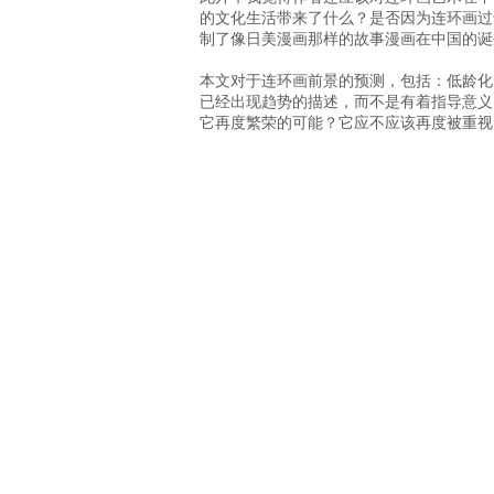
的文化生活带来了什么？是否因为连环画过
制了像日美漫画那样的故事漫画在中国的诞
本文对于连环画前景的预测，包括：低龄化
已经出现趋势的描述，而不是有着指导意义
它再度繁荣的可能？它应不应该再度被重视
最后想说的一点是，这本书中有些图片的质
七、九、十三幅图，看上去就比较虚，这对
总之，本书对我的启示是比较大的，它让我
画在新时代应该怎样去经营等问题。下面奉
画。
关于本站
|
网站地图
|
联系本站
友情链接：
中国动画产业网
|
人民网动漫频道
|
动画影评俱乐部
|
中国国际动漫节
|
中国国际影视动漫版权保护和贸易博览会
|
中国国际
中国动漫集团
|
国家艺术基金
|
1+X动画制作官网
网站备案：
京ICP备14058374号-1