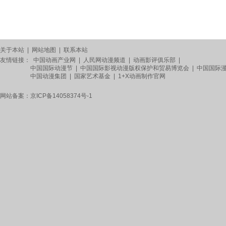
关于本站
|
网站地图
|
联系本站
友情链接：
中国动画产业网
|
人民网动漫频道
|
动画影评俱乐部
|
中国国际动漫节
|
中国国际影视动漫版权保护和贸易博览会
|
中国国际
中国动漫集团
|
国家艺术基金
|
1+X动画制作官网
网站备案：
京ICP备14058374号-1