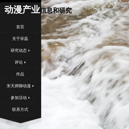
动漫产
业
信息和研究
首页
关于宋磊
研究动态
评论
作品
宋天师聊动漫
参加活动
联系方式