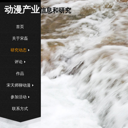
动漫产
业
信息和研究
首页
关于宋磊
研究动态
评论
作品
宋天师聊动漫
参加活动
联系方式